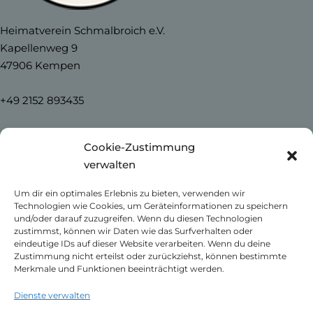
Heimatverein Schmalbroich e.V.
Kapellenweg 9
47906 Kempen
+49 2152 893435
info@heimatverein-schmalbroich.de
Cookie-Zustimmung
verwalten
Home
Um dir ein optimales Erlebnis zu bieten, verwenden wir
News
Technologien wie Cookies, um Geräteinformationen zu speichern
Unser Schmalbroich
und/oder darauf zuzugreifen. Wenn du diesen Technologien
Kontakt
zustimmst, können wir Daten wie das Surfverhalten oder
eindeutige IDs auf dieser Website verarbeiten. Wenn du deine
Impressum
Zustimmung nicht erteilst oder zurückziehst, können bestimmte
Datenschutzerklärung
Merkmale und Funktionen beeinträchtigt werden.
Cookie-Richtlinie (EU)
Dienste verwalten