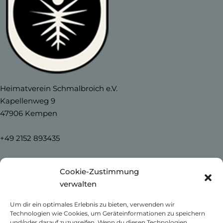
Heimatverein Schmalbroich e.V.
Kapellenweg 9
47906 Kempen
+49 2152 893435
info@heimatverein-schmalbroich.de
Cookie-Zustimmung
verwalten
Home
Um dir ein optimales Erlebnis zu bieten, verwenden wir
News
Technologien wie Cookies, um Geräteinformationen zu speichern
Unser Schmalbroich
und/oder darauf zuzugreifen. Wenn du diesen Technologien