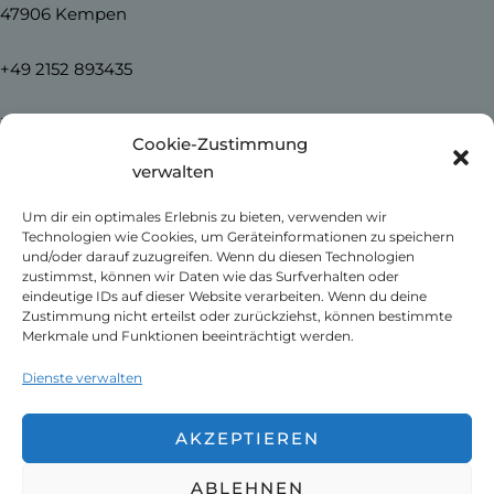
47906 Kempen
+49 2152 893435
info@heimatverein-schmalbroich.de
Cookie-Zustimmung
verwalten
Home
Um dir ein optimales Erlebnis zu bieten, verwenden wir
News
Technologien wie Cookies, um Geräteinformationen zu speichern
Unser Schmalbroich
und/oder darauf zuzugreifen. Wenn du diesen Technologien
Kontakt
zustimmst, können wir Daten wie das Surfverhalten oder
eindeutige IDs auf dieser Website verarbeiten. Wenn du deine
Impressum
Zustimmung nicht erteilst oder zurückziehst, können bestimmte
Datenschutzerklärung
Merkmale und Funktionen beeinträchtigt werden.
Cookie-Richtlinie (EU)
Dienste verwalten
AKZEPTIEREN
ABLEHNEN