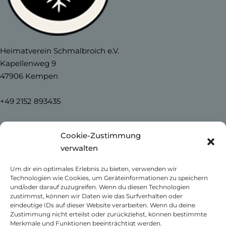
Heimatverein Schmalbroich e.V.
Kapellenweg 9
47906 Kempen
+49 2152 893435
info@heimatverein-schmalbroich.de
Cookie-Zustimmung
verwalten
Home
Um dir ein optimales Erlebnis zu bieten, verwenden wir
News
Technologien wie Cookies, um Geräteinformationen zu speichern
Unser Schmalbroich
und/oder darauf zuzugreifen. Wenn du diesen Technologien
Kontakt
zustimmst, können wir Daten wie das Surfverhalten oder
eindeutige IDs auf dieser Website verarbeiten. Wenn du deine
Impressum
Zustimmung nicht erteilst oder zurückziehst, können bestimmte
Datenschutzerklärung
Merkmale und Funktionen beeinträchtigt werden.