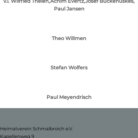
v.l. Wilfried Thelen,Achim Evertz,Josef Buckehüskes,
Paul Jansen
Theo Willmen
Stefan Wolfers
Paul Meyendrisch
Heimatverein Schmalbroich e.V.
Kapellenweg 9