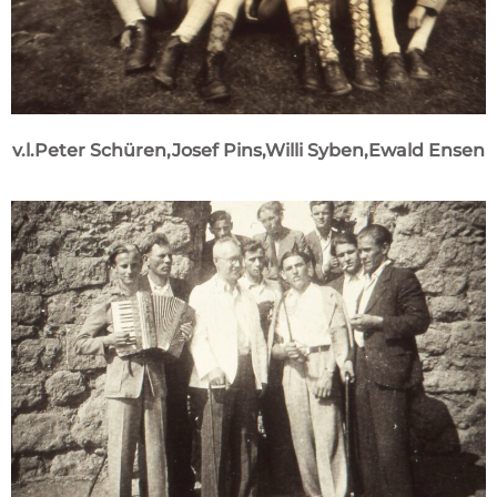
v.l.Peter Schüren,Josef Pins,Willi Syben,Ewald Ensen