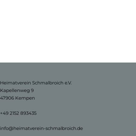
Heimatverein Schmalbroich e.V.
Kapellenweg 9
47906 Kempen
+49 2152 893435
info@heimatverein-schmalbroich.de