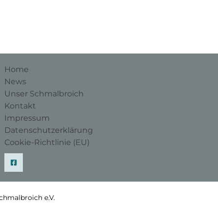
Home
News
Unser Schmalbroich
Kontakt
Impressum
Datenschutzerklärung
Cookie-Richtlinie (EU)
chmalbroich e.V.