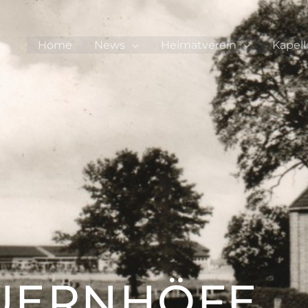
Home
News
Heimatverein
Kapell
UERNHÖFE