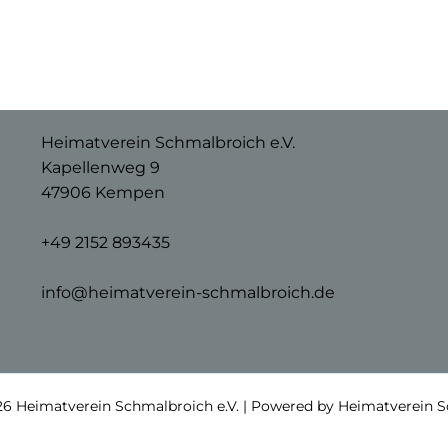
Heimatverein Schmalbroich e.V.
Kapellenweg 9
47906 Kempen
+49 2152 893435
info@heimatverein-schmalbroich.de
6 Heimatverein Schmalbroich e.V. | Powered by Heimatverein S