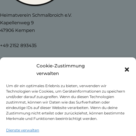
Heimatverein Schmalbroich e.V.
Kapellenweg 9
47906 Kempen
+49 2152 893435
info@heimatverein-schmalbroich.de
Cookie-Zustimmung
verwalten
Home
Um dir ein optimales Erlebnis zu bieten, verwenden wir
News
Technologien wie Cookies, um Geräteinformationen zu speichern
Unser Schmalbroich
und/oder darauf zuzugreifen. Wenn du diesen Technologien
Kontakt
zustimmst, können wir Daten wie das Surfverhalten oder
eindeutige IDs auf dieser Website verarbeiten. Wenn du deine
Impressum
Zustimmung nicht erteilst oder zurückziehst, können bestimmte
Datenschutzerklärung
Merkmale und Funktionen beeinträchtigt werden.
Cookie-Richtlinie (EU)
Dienste verwalten