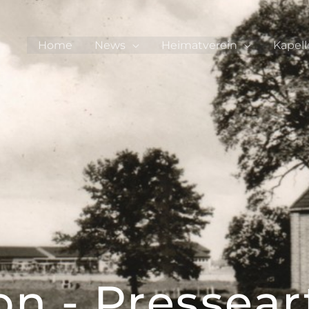
Home
News
Heimatverein
Kapell
n - Pressear