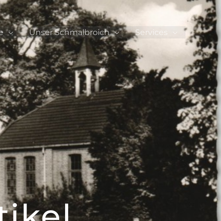
e
Unser Schmalbroich
Services
tikel