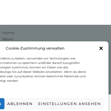
Home
News
Unser Schmalbroich
Cookie-Zustimmung verwalten
Kontakt
Impressum
Erlebnis zu bieten, verwenden wir Technologien wie
ormationen zu speichern und/oder darauf zuzugreifen.
Datenschutzerklärung
ologien zustimmst, können wir Daten wie das
Cookie-Richtlinie (EU)
deutige IDs auf dieser Website verarbeiten. Wenn du deine
eilst oder zurückziehst, können bestimmte Merkmale und
tigt werden.
chmalbroich e.V.
N
ABLEHNEN
EINSTELLUNGEN ANSEHEN