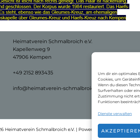
Heimatverein Schmalbroich e.V.
Kapellenweg 9
47906 Kempen
+49 2152 893435
Um dir ein optimales 
Cookies, um Geräteinf
Wenn du diesen Techn
info@heimatverein-schmalbroich.de
Surfverhalten oder ein
Zustimmung nicht ert
Funktionen beeinträch
Dienste verwalten
6 Heimatverein Schmalbroich e.V. | Powered by Heimatverein S
AKZEPTIERE