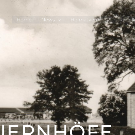
Home
News
Heimatverein
Kapell
UERNHÖFE