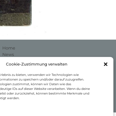
Home
News
Unser Schmalbroich
Cookie-Zustimmung verwalten
Kontakt
Impressum
Erlebnis zu bieten, verwenden wir Technologien wie
ormationen zu speichern und/oder darauf zuzugreifen.
Datenschutzerklärung
ologien zustimmst, können wir Daten wie das
Cookie-Richtlinie (EU)
deutige IDs auf dieser Website verarbeiten. Wenn du deine
eilst oder zurückziehst, können bestimmte Merkmale und
tigt werden.