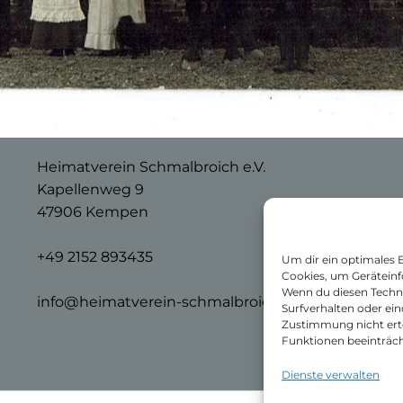
Heimatverein Schmalbroich e.V.
Kapellenweg 9
47906 Kempen
+49 2152 893435
Um dir ein optimales 
Cookies, um Geräteinf
Wenn du diesen Techn
info@heimatverein-schmalbroich.de
Surfverhalten oder ein
Zustimmung nicht ert
Funktionen beeinträch
Dienste verwalten