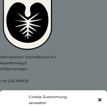
Heimatverein Schmalbroich e.V.
Kapellenweg 9
47906 Kempen
+49 2152 893435
info@heimatverein-schmalbroich.de
Cookie-Zustimmung
verwalten