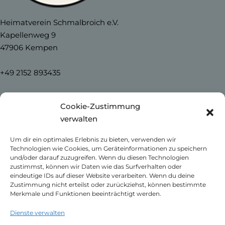
Heimatverein Schmalbroich e.V.
Kapellenweg 9
47906 Kempen
+49 2152 893435
info@heimatverein-schmalbroich.de
Cookie-Zustimmung
verwalten
Home
Um dir ein optimales Erlebnis zu bieten, verwenden wir
News
Technologien wie Cookies, um Geräteinformationen zu speichern
Unser Schmalbroich
und/oder darauf zuzugreifen. Wenn du diesen Technologien
Kontakt
zustimmst, können wir Daten wie das Surfverhalten oder
eindeutige IDs auf dieser Website verarbeiten. Wenn du deine
Impressum
Zustimmung nicht erteilst oder zurückziehst, können bestimmte
Datenschutzerklärung
Merkmale und Funktionen beeinträchtigt werden.
Cookie-Richtlinie (EU)
Dienste verwalten