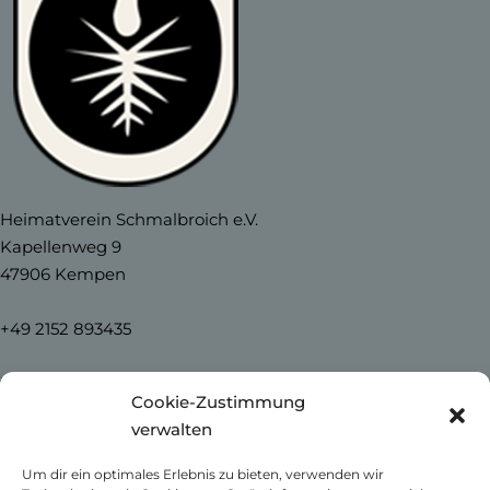
Heimatverein Schmalbroich e.V.
Kapellenweg 9
47906 Kempen
+49 2152 893435
info@heimatverein-schmalbroich.de
Cookie-Zustimmung
verwalten
Home
Um dir ein optimales Erlebnis zu bieten, verwenden wir
News